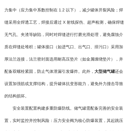
力集中（应力集中系数控制在 1.2 以下），减少罐体开裂风险；焊
缝采用全焊透工艺，焊接后通过 X 射线探伤、超声检测，确保焊缝
无气孔、夹渣等缺陷，同时对焊缝进行打磨光滑处理，避免腐蚀介
质在焊缝处堆积；罐体接口（如进气口、出气口、排污口）采用加
厚法兰连接，法兰密封面选用耐高压垫片（如金属缠绕垫片），并
配备双螺栓紧固，防止气体泄漏引发爆炸。此外，
大型储气罐
还会
设置加强筋或支撑结构，提升罐体抗变形能力，避免外力撞击导致
的结构损坏。
安全装置配置构建多重防爆防线。储气罐需配备完善的安全装
置，实时监控并控制风险：压力安全阀为核心防爆装置，其起跳压