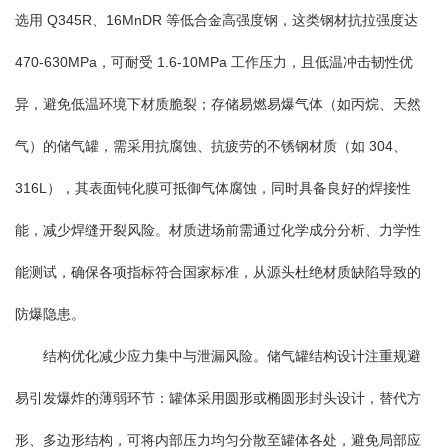
选用 Q345R、16MnDR 等低合金高强度钢，这类钢材抗拉强度达
470-630MPa，可耐受 1.6-10MPa 工作压力，且低温冲击韧性优
异，避免低温环境下材质脆裂；存储易燃易爆气体（如丙烷、天然
气）的储气罐，需采用抗腐蚀、抗疲劳的不锈钢材质（如 304、
316L），其表面钝化膜可抵御气体腐蚀，同时具备良好的焊接性
能，减少焊缝开裂风险。材质进场前需通过化学成分分析、力学性
能测试，确保各项指标符合国家标准，从源头杜绝材质缺陷导致的
防爆隐患。
结构优化减少应力集中与泄漏风险。储气罐结构设计注重规避
易引发爆炸的薄弱环节：罐体采用圆形或椭圆形封头设计，替代方
形、多边形结构，可将内部压力均匀分散至罐体各处，避免局部应