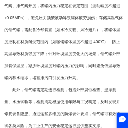
气阀、排气阀开度，将罐内压力稳定在设定范围（波动幅度不超过
±0.05MPa），避免压力频繁波动导致罐体疲劳损伤；存储高温气体
的储气罐，需配备冷却装置（如水冷夹套、风冷翅片），将罐体温
度控制在材质耐受范围内（如碳钢罐体温度不超过 400℃），防止
高温导致材质强度下降；针对环境温度变化大的场景，储气罐外部
加装保温层，减少环境温度对罐内压力的影响，同时避免低温导致
罐内积水结冰，堵塞排污口引发压力升高。
此外，储气罐需定期进行检测，包括外部腐蚀检查、壁厚测
量、水压试验等，检测周期根据使用年限与工况确定，及时发现并
修复设备隐患。通过这些多维度的防爆设计要点，储气罐可有效抵
御各类风险，为工业生产的安全稳定运行提供坚实支撑。