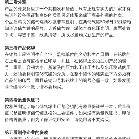
第二看外观
产品的外观反应了一个其档次和价值，只有正规有实力的厂家才有
先进的设备保证和良好的质量保证体系来保证商品外观的档次。一
个品质精良的储气罐商标就非常显明，在离储气罐50米外都能清晰
知道该储气罐的品牌。走近储气罐，罐体本身色泽光明、表面处置
平均，焊缝平整、线条清楚，所以尽量购买新生产的产品。
第三看产品铭牌
在铭牌上应注明生产企业、监检单位的名称和生产日期，在铭牌的
右上角是否有监检单位印章，并且，在铭牌上必须注明产品的编
号、重量、容积大小、所蒙受的压力和工作压力以及水压测试的压
力，还须要标明该储气罐的介质，在整个罐体的铭牌正下方必须有
产品的钢印号，而且该钢印号和铭牌上的编号必需一致，如果发明
两个编号不一致，请不要购买。
第四看质量保证书
按相关划定，每台储气罐出厂都必须配有质量保证书一本，质量保
证书是证明该储气罐及格的主要证件，如果没有质量保证书，即使
价格再低廉，但为了保证使用安全，请使用者不要购买。
第五看制作企业的资质
一个有实力的企业，所拥有的资质和声誉不是一般普通的企业能够