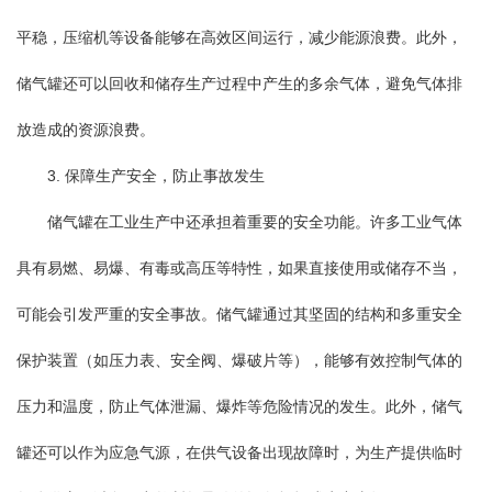
平稳，压缩机等设备能够在高效区间运行，减少能源浪费。此外，
储气罐还可以回收和储存生产过程中产生的多余气体，避免气体排
放造成的资源浪费。
3. 保障生产安全，防止事故发生
储气罐在工业生产中还承担着重要的安全功能。许多工业气体
具有易燃、易爆、有毒或高压等特性，如果直接使用或储存不当，
可能会引发严重的安全事故。储气罐通过其坚固的结构和多重安全
保护装置（如压力表、安全阀、爆破片等），能够有效控制气体的
压力和温度，防止气体泄漏、爆炸等危险情况的发生。此外，储气
罐还可以作为应急气源，在供气设备出现故障时，为生产提供临时